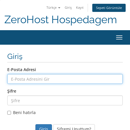
Türkçe
Giriş
Kayıt
Sepeti Görüntüle
ZeroHost Hospedagem
Gezin
Giriş
E-Posta Adresi
Şifre
Beni hatırla
Şifremi Unuttum?